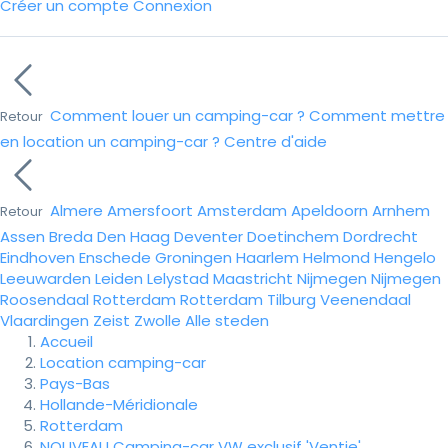
Créer un compte
Connexion
Comment louer un camping-car ?
Comment mettre
Retour
en location un camping-car ?
Centre d'aide
Almere
Amersfoort
Amsterdam
Apeldoorn
Arnhem
Retour
Assen
Breda
Den Haag
Deventer
Doetinchem
Dordrecht
Eindhoven
Enschede
Groningen
Haarlem
Helmond
Hengelo
Leeuwarden
Leiden
Lelystad
Maastricht
Nijmegen
Nijmegen
Roosendaal
Rotterdam
Rotterdam
Tilburg
Veenendaal
Vlaardingen
Zeist
Zwolle
Alle steden
Accueil
Location camping-car
Pays-Bas
Hollande-Méridionale
Rotterdam
NOUVEAU Camping-car VW exclusif 'Ventje'