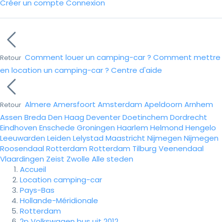
Créer un compte
Connexion
Comment louer un camping-car ?
Comment mettre
Retour
en location un camping-car ?
Centre d'aide
Almere
Amersfoort
Amsterdam
Apeldoorn
Arnhem
Retour
Assen
Breda
Den Haag
Deventer
Doetinchem
Dordrecht
Eindhoven
Enschede
Groningen
Haarlem
Helmond
Hengelo
Leeuwarden
Leiden
Lelystad
Maastricht
Nijmegen
Nijmegen
Roosendaal
Rotterdam
Rotterdam
Tilburg
Veenendaal
Vlaardingen
Zeist
Zwolle
Alle steden
Accueil
Location camping-car
Pays-Bas
Hollande-Méridionale
Rotterdam
2p Volkswagen bus uit 2012