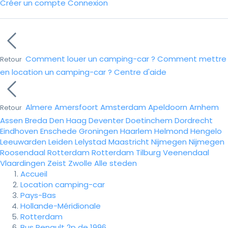
Créer un compte
Connexion
Comment louer un camping-car ?
Comment mettre
Retour
en location un camping-car ?
Centre d'aide
Almere
Amersfoort
Amsterdam
Apeldoorn
Arnhem
Retour
Assen
Breda
Den Haag
Deventer
Doetinchem
Dordrecht
Eindhoven
Enschede
Groningen
Haarlem
Helmond
Hengelo
Leeuwarden
Leiden
Lelystad
Maastricht
Nijmegen
Nijmegen
Roosendaal
Rotterdam
Rotterdam
Tilburg
Veenendaal
Vlaardingen
Zeist
Zwolle
Alle steden
Accueil
Location camping-car
Pays-Bas
Hollande-Méridionale
Rotterdam
Bus Renault 2p de 1996