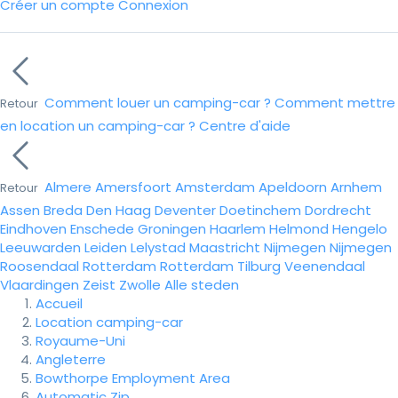
Créer un compte
Connexion
Comment louer un camping-car ?
Comment mettre
Retour
en location un camping-car ?
Centre d'aide
Almere
Amersfoort
Amsterdam
Apeldoorn
Arnhem
Retour
Assen
Breda
Den Haag
Deventer
Doetinchem
Dordrecht
Eindhoven
Enschede
Groningen
Haarlem
Helmond
Hengelo
Leeuwarden
Leiden
Lelystad
Maastricht
Nijmegen
Nijmegen
Roosendaal
Rotterdam
Rotterdam
Tilburg
Veenendaal
Vlaardingen
Zeist
Zwolle
Alle steden
Accueil
Location camping-car
Royaume-Uni
Angleterre
Bowthorpe Employment Area
Automatic Zip