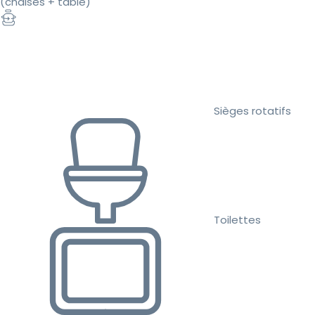
(chaises + table)
Sièges rotatifs
Toilettes