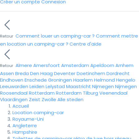
Créer un compte
Connexion
Comment louer un camping-car ?
Comment mettre
Retour
en location un camping-car ?
Centre d'aide
Almere
Amersfoort
Amsterdam
Apeldoorn
Arnhem
Retour
Assen
Breda
Den Haag
Deventer
Doetinchem
Dordrecht
Eindhoven
Enschede
Groningen
Haarlem
Helmond
Hengelo
Leeuwarden
Leiden
Lelystad
Maastricht
Nijmegen
Nijmegen
Roosendaal
Rotterdam
Rotterdam
Tilburg
Veenendaal
Vlaardingen
Zeist
Zwolle
Alle steden
Accueil
Location camping-car
Royaume-Uni
Angleterre
Hampshire
Toilettes de camping-car rétro de luxe hors réseau,