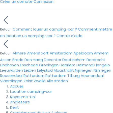
Créer un compte
Connexion
Comment louer un camping-car ?
Comment mettre
Retour
en location un camping-car ?
Centre d'aide
Almere
Amersfoort
Amsterdam
Apeldoorn
Arnhem
Retour
Assen
Breda
Den Haag
Deventer
Doetinchem
Dordrecht
Eindhoven
Enschede
Groningen
Haarlem
Helmond
Hengelo
Leeuwarden
Leiden
Lelystad
Maastricht
Nijmegen
Nijmegen
Roosendaal
Rotterdam
Rotterdam
Tilburg
Veenendaal
Vlaardingen
Zeist
Zwolle
Alle steden
Accueil
Location camping-car
Royaume-Uni
Angleterre
Kent
Camping-car de luxe 4 places