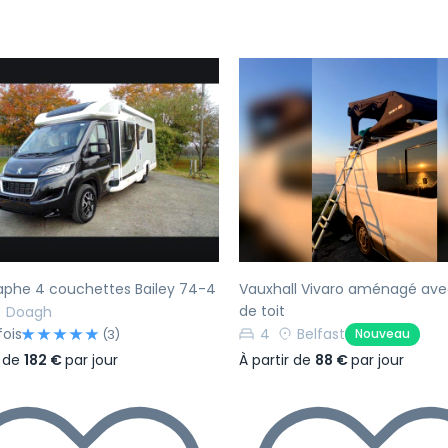
écédent
Suivant
Précédent
aphe 4 couchettes Bailey 74-4
Vauxhall Vivaro aménagé ave
de toit
Doagh
fois
4
Belfast
Nouveau
(3)
À partir de
88 €
par jour
r de
182 €
par jour