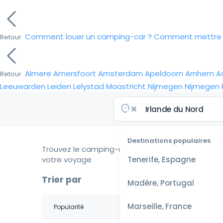
Comment louer un camping-car ?
Comment mettre e
Retour
Almere
Amersfoort
Amsterdam
Apeldoorn
Arnhem
A
Retour
Leeuwarden
Leiden
Lelystad
Maastricht
Nijmegen
Nijmegen
Destinations populaires
Trouvez le camping-car idéal pour
votre voyage
Tenerife, Espagne
Trier par
Madère, Portugal
Marseille, France