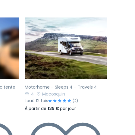
Suivant
Précédent
Suivant
c tente
Motorhome – Sleeps 4 – Travels 4
4
Macosquin
Loué 12 fois
(2)
À partir de
139 €
par jour