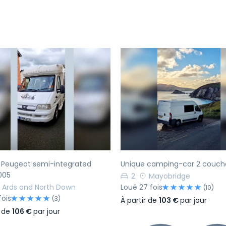
écédent
Suivant
Précédent
h Peugeot semi-integrated
Unique camping-car 2 couch
005
2
Mayobridge
Ards and North Down
Loué 27 fois
(10)
fois
(3)
À partir de
103 €
par jour
r de
106 €
par jour