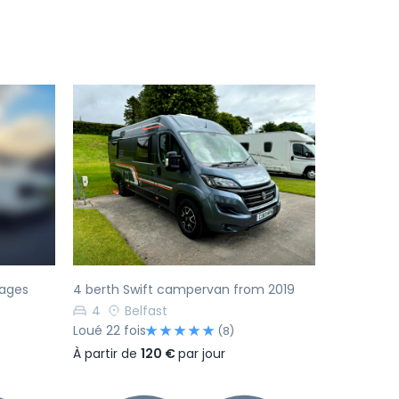
Suivant
Précédent
Suivant
ages
4 berth Swift campervan from 2019
4
Belfast
Loué 22 fois
(8)
À partir de
120 €
par jour