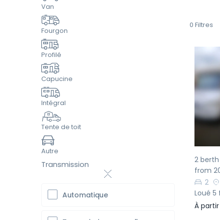
Van
0
Filtres
Fourgon
Profilé
Capucine
Pr
Intégral
Tente de toit
Autre
2 bert
Transmission
from 2
2
Loué 5 
Automatique
À parti