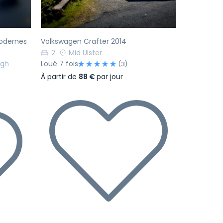
odernes
Volkswagen Crafter 2014
2
Mid Ulster
agh
Loué 7 fois
(3)
À partir de
88 €
par jour