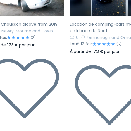
h Chausson alcove from 2019
Location de camping-cars m
en Irlande du Nord
Newry, Mourne and Down
fois
6
Fermanagh and Om
(2)
Loué 12 fois
(5)
r de
173 €
par jour
À partir de
173 €
par jour