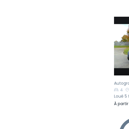
Pr
Autogr
4
Loué 5 
À parti