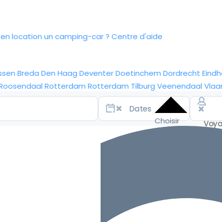
n location un camping-car ?
Centre d'aide
ssen
Breda
Den Haag
Deventer
Doetinchem
Dordrecht
Eind
Roosendaal
Rotterdam
Rotterdam
Tilburg
Veenendaal
Vlaa
Choisir
les
dates
pour les
meilleurs
tarifs