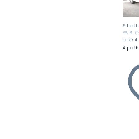
6 bert
6
Loué 4 
À parti