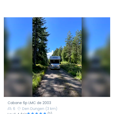
Cabane 6p LMC de 2003
6
Den Dungen
(3 km)
(2)