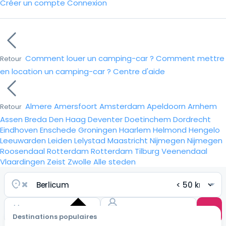
Créer un compte
Connexion
Comment louer un camping-car ?
Comment mettre
Retour
en location un camping-car ?
Centre d'aide
Almere
Amersfoort
Amsterdam
Apeldoorn
Arnhem
Retour
Assen
Breda
Den Haag
Deventer
Doetinchem
Dordrecht
Eindhoven
Enschede
Groningen
Haarlem
Helmond
Hengelo
Leeuwarden
Leiden
Lelystad
Maastricht
Nijmegen
Nijmegen
Roosendaal
Rotterdam
Rotterdam
Tilburg
Veenendaal
Vlaardingen
Zeist
Zwolle
Alle steden
Destinations populaires
Choisir