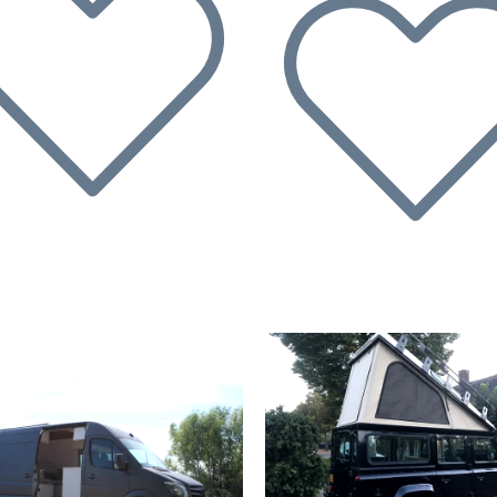
écédent
Suivant
Précédent