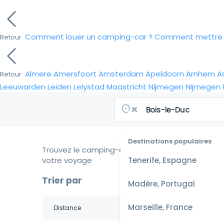
Comment louer un camping-car ?
Comment mettre e
Retour
Almere
Amersfoort
Amsterdam
Apeldoorn
Arnhem
A
Retour
Leeuwarden
Leiden
Lelystad
Maastricht
Nijmegen
Nijmegen
Destinations populaires
Trouvez le camping-car idéal pour
votre voyage
Tenerife, Espagne
Trier par
Madère, Portugal
Marseille, France