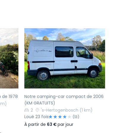
Suivant
Précédent
Suivant
 de 1978
Notre camping-car compact de 2006
(KM GRATUITS)
 km)
2
's-Hertogenbosch
(1 km)
Loué 23 fois
(13)
À partir de
63 €
par jour