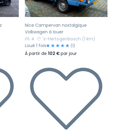
z
Nice Campervan nostalgique
Volkwagen à louer
4
's-Hertogenbosch
(1 km)
Loué 1 fois
(1)
À partir de
102 €
par jour