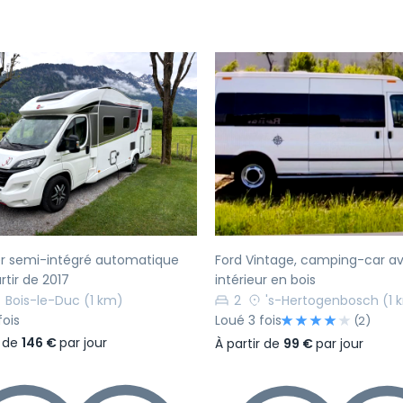
écédent
Suivant
Précédent
er semi-intégré automatique
Ford Vintage, camping-car a
rtir de 2017
intérieur en bois
Bois-le-Duc
(1 km)
2
's-Hertogenbosch
(1 
fois
Loué 3 fois
(2)
r de
146 €
par jour
À partir de
99 €
par jour