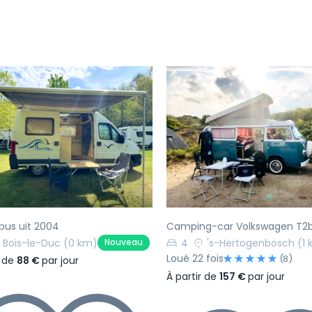
écédent
Suivant
Précédent
 bus uit 2004
Camping-car Volkswagen T2b
Bois-le-Duc
(0 km)
4
's-Hertogenbosch
(1
Nouveau
Loué 22 fois
(8)
r de
88 €
par jour
À partir de
157 €
par jour