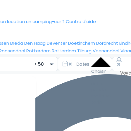
n location un camping-car ?
Centre d'aide
ssen
Breda
Den Haag
Deventer
Doetinchem
Dordrecht
Eind
Roosendaal
Rotterdam
Rotterdam
Tilburg
Veenendaal
Vlaa
Choisir
les
dates
pour les
meilleurs
tarifs