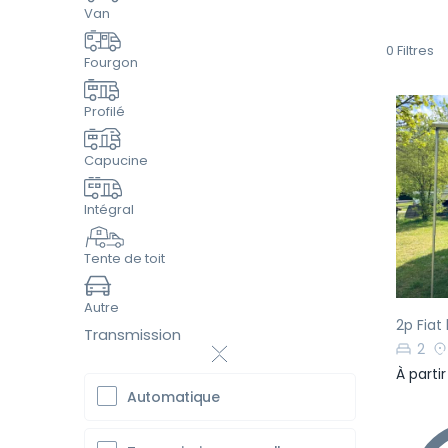
Van
0
Filtres
Fourgon
Profilé
Capucine
Pr
Intégral
Tente de toit
Autre
2p Fiat
Transmission
2
À parti
Automatique