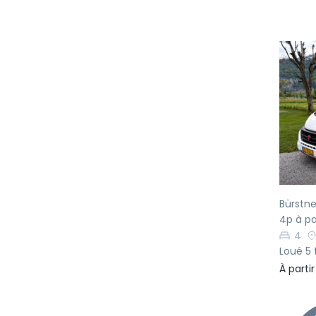
Pr
Bürstn
4p à pa
4
Loué 5 
À parti