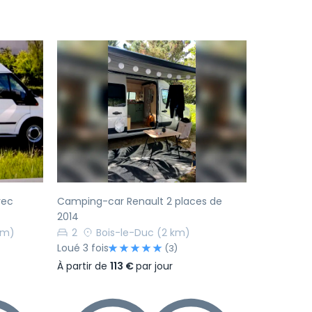
Suivant
Précédent
Suivant
vec
Camping-car Renault 2 places de
2014
km)
2
Bois-le-Duc
(2 km)
Loué 3 fois
(3)
À partir de
113 €
par jour