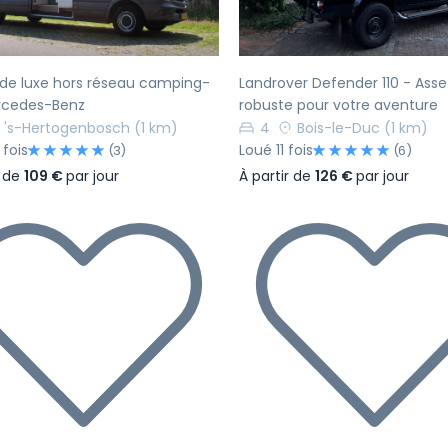
de luxe hors réseau camping-
Landrover Defender 110 - Asse
rcedes-Benz
robuste pour votre aventure
's-Hertogenbosch
(1 km)
4
Bois-le-Duc
(1 km)
 fois
Loué 11 fois
(3)
(6)
r de
109 €
par jour
À partir de
126 €
par jour