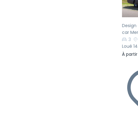
Design 
car Me
3
Loué 14
À parti