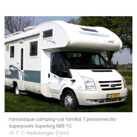
Fantastique camping-car familial 7 personnes lits
superposés Superbrig 689 TC
7
Haaksbergen
(1 km)