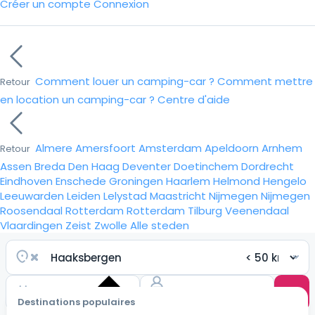
Créer un compte
Connexion
Comment louer un camping-car ?
Comment mettre
Retour
en location un camping-car ?
Centre d'aide
Almere
Amersfoort
Amsterdam
Apeldoorn
Arnhem
Retour
Assen
Breda
Den Haag
Deventer
Doetinchem
Dordrecht
Eindhoven
Enschede
Groningen
Haarlem
Helmond
Hengelo
Leeuwarden
Leiden
Lelystad
Maastricht
Nijmegen
Nijmegen
Roosendaal
Rotterdam
Rotterdam
Tilburg
Veenendaal
Vlaardingen
Zeist
Zwolle
Alle steden
Destinations populaires
Choisir