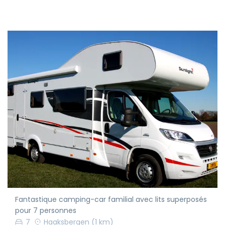
Fantastique camping-car familial avec lits superposés
pour 7 personnes
7
Haaksbergen
(1 km)