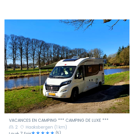
VACANCES EN CAMPING *** CAMPING DE LUXE ***
2
Haaksbergen
(1 km)
(5)
Loué 7 fois