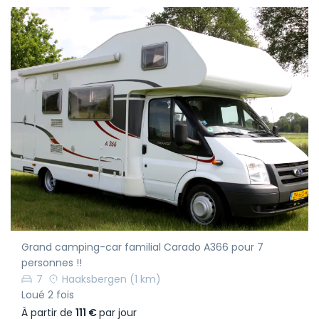
Grand camping-car familial Carado A366 pour 7
personnes !!
7
Haaksbergen
(1 km)
Loué 2 fois
À partir de
111 €
par jour