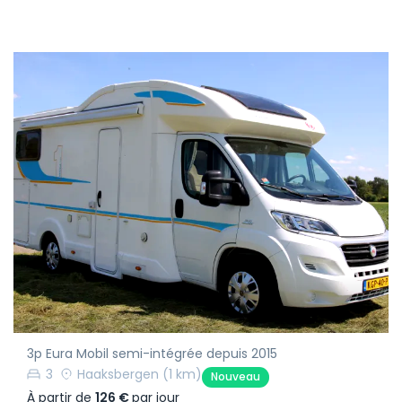
3p Eura Mobil semi-intégrée depuis 2015
3
Haaksbergen
(1 km)
Nouveau
À partir de
126 €
par jour