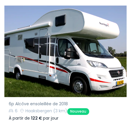
6p Alcôve ensoleillée de 2018
6
Haaksbergen
(3 km)
Nouveau
À partir de
122 €
par jour