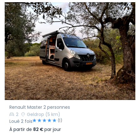
Renault Master 2 personnes
2
Geldrop
(5 km)
(1)
Loué 2 fois
À partir de
82 €
par jour