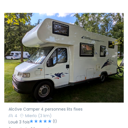
Alcôve Camper 4 personnes lits fixes
4
Mierlo
(3 km)
(1)
Loué 3 fois