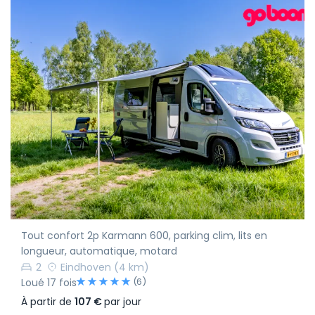
Tout confort 2p Karmann 600, parking clim, lits en
longueur, automatique, motard
2
Eindhoven
(4 km)
(6)
Loué 17 fois
À partir de
107 €
par jour