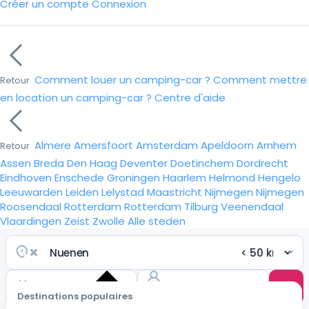
Créer un compte
Connexion
Comment louer un camping-car ?
Comment mettre
Retour
en location un camping-car ?
Centre d'aide
Almere
Amersfoort
Amsterdam
Apeldoorn
Arnhem
Retour
Assen
Breda
Den Haag
Deventer
Doetinchem
Dordrecht
Eindhoven
Enschede
Groningen
Haarlem
Helmond
Hengelo
Leeuwarden
Leiden
Lelystad
Maastricht
Nijmegen
Nijmegen
Roosendaal
Rotterdam
Rotterdam
Tilburg
Veenendaal
Vlaardingen
Zeist
Zwolle
Alle steden
Destinations populaires
Choisir