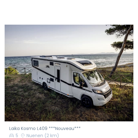
Laika Kosmo L409 ***Nouveau***
5
Nuenen
(2 km)