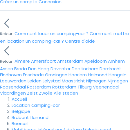
Créer un compte
Connexion
Comment louer un camping-car ?
Comment mettre
Retour
en location un camping-car ?
Centre d'aide
Almere
Amersfoort
Amsterdam
Apeldoorn
Arnhem
Retour
Assen
Breda
Den Haag
Deventer
Doetinchem
Dordrecht
Eindhoven
Enschede
Groningen
Haarlem
Helmond
Hengelo
Leeuwarden
Leiden
Lelystad
Maastricht
Nijmegen
Nijmegen
Roosendaal
Rotterdam
Rotterdam
Tilburg
Veenendaal
Vlaardingen
Zeist
Zwolle
Alle steden
Accueil
Location camping-car
Belgique
Brabant flamand
Beersel
Mobil home Intégral neuf de luxe Mclouis carat