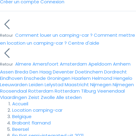
Créer un compte
Connexion
Comment louer un camping-car ?
Comment mettre
Retour
en location un camping-car ?
Centre d'aide
Almere
Amersfoort
Amsterdam
Apeldoorn
Arnhem
Retour
Assen
Breda
Den Haag
Deventer
Doetinchem
Dordrecht
Eindhoven
Enschede
Groningen
Haarlem
Helmond
Hengelo
Leeuwarden
Leiden
Lelystad
Maastricht
Nijmegen
Nijmegen
Roosendaal
Rotterdam
Rotterdam
Tilburg
Veenendaal
Vlaardingen
Zeist
Zwolle
Alle steden
Accueil
Location camping-car
Belgique
Brabant flamand
Beersel
6p Fiat semi-integrated uit 2021