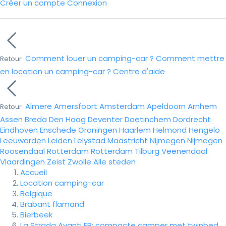
Créer un compte
Connexion
Comment louer un camping-car ?
Comment mettre
Retour
en location un camping-car ?
Centre d'aide
Almere
Amersfoort
Amsterdam
Apeldoorn
Arnhem
Retour
Assen
Breda
Den Haag
Deventer
Doetinchem
Dordrecht
Eindhoven
Enschede
Groningen
Haarlem
Helmond
Hengelo
Leeuwarden
Leiden
Lelystad
Maastricht
Nijmegen
Nijmegen
Roosendaal
Rotterdam
Rotterdam
Tilburg
Veenendaal
Vlaardingen
Zeist
Zwolle
Alle steden
Accueil
Location camping-car
Belgique
Brabant flamand
Bierbeek
La Strada Avanti EB: compacte camper met twinbed