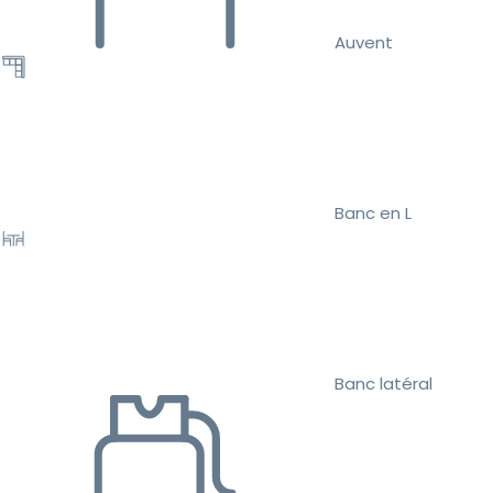
Auvent
Banc en L
Banc latéral