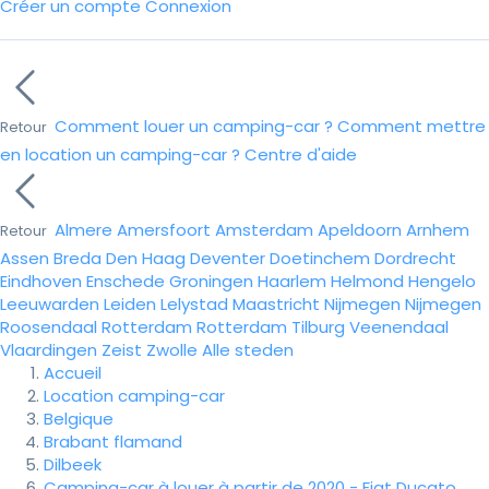
Créer un compte
Connexion
Comment louer un camping-car ?
Comment mettre
Retour
en location un camping-car ?
Centre d'aide
Almere
Amersfoort
Amsterdam
Apeldoorn
Arnhem
Retour
Assen
Breda
Den Haag
Deventer
Doetinchem
Dordrecht
Eindhoven
Enschede
Groningen
Haarlem
Helmond
Hengelo
Leeuwarden
Leiden
Lelystad
Maastricht
Nijmegen
Nijmegen
Roosendaal
Rotterdam
Rotterdam
Tilburg
Veenendaal
Vlaardingen
Zeist
Zwolle
Alle steden
Accueil
Location camping-car
Belgique
Brabant flamand
Dilbeek
Camping-car à louer à partir de 2020 - Fiat Ducato