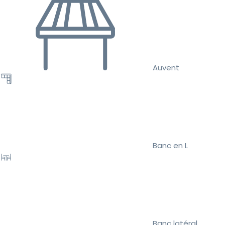
Auvent
Banc en L
Banc latéral