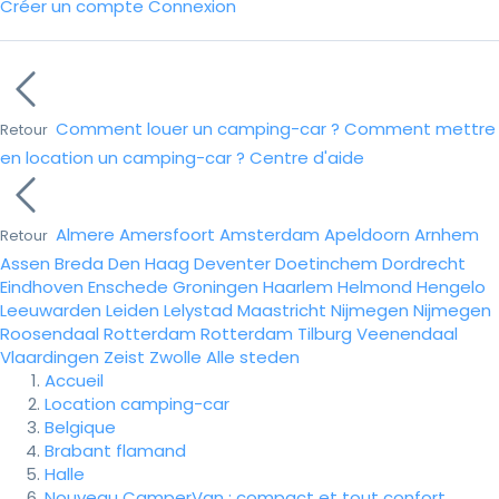
Créer un compte
Connexion
Comment louer un camping-car ?
Comment mettre
Retour
en location un camping-car ?
Centre d'aide
Almere
Amersfoort
Amsterdam
Apeldoorn
Arnhem
Retour
Assen
Breda
Den Haag
Deventer
Doetinchem
Dordrecht
Eindhoven
Enschede
Groningen
Haarlem
Helmond
Hengelo
Leeuwarden
Leiden
Lelystad
Maastricht
Nijmegen
Nijmegen
Roosendaal
Rotterdam
Rotterdam
Tilburg
Veenendaal
Vlaardingen
Zeist
Zwolle
Alle steden
Accueil
Location camping-car
Belgique
Brabant flamand
Halle
Nouveau CamperVan : compact et tout confort