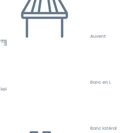
Auvent
Banc en L
Banc latéral