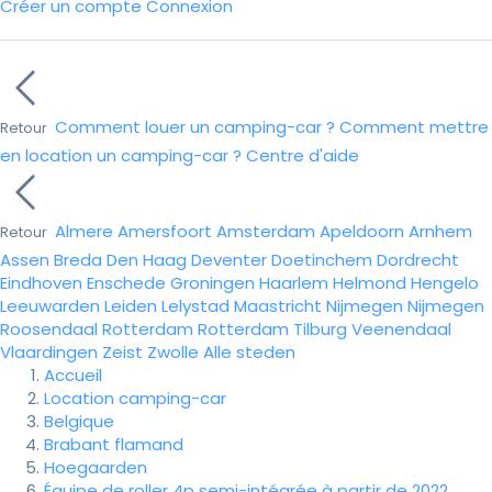
Créer un compte
Connexion
Comment louer un camping-car ?
Comment mettre
Retour
en location un camping-car ?
Centre d'aide
Almere
Amersfoort
Amsterdam
Apeldoorn
Arnhem
Retour
Assen
Breda
Den Haag
Deventer
Doetinchem
Dordrecht
Eindhoven
Enschede
Groningen
Haarlem
Helmond
Hengelo
Leeuwarden
Leiden
Lelystad
Maastricht
Nijmegen
Nijmegen
Roosendaal
Rotterdam
Rotterdam
Tilburg
Veenendaal
Vlaardingen
Zeist
Zwolle
Alle steden
Accueil
Location camping-car
Belgique
Brabant flamand
Hoegaarden
Équipe de roller 4p semi-intégrée à partir de 2022