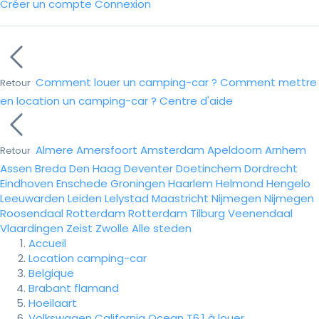
Créer un compte
Connexion
Comment louer un camping-car ?
Comment mettre
Retour
en location un camping-car ?
Centre d'aide
Almere
Amersfoort
Amsterdam
Apeldoorn
Arnhem
Retour
Assen
Breda
Den Haag
Deventer
Doetinchem
Dordrecht
Eindhoven
Enschede
Groningen
Haarlem
Helmond
Hengelo
Leeuwarden
Leiden
Lelystad
Maastricht
Nijmegen
Nijmegen
Roosendaal
Rotterdam
Rotterdam
Tilburg
Veenendaal
Vlaardingen
Zeist
Zwolle
Alle steden
Accueil
Location camping-car
Belgique
Brabant flamand
Hoeilaart
Volkswagen California Ocean T6.1 à louer