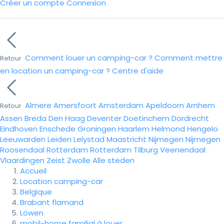
Créer un compte
Connexion
Comment louer un camping-car ?
Comment mettre
Retour
en location un camping-car ?
Centre d'aide
Almere
Amersfoort
Amsterdam
Apeldoorn
Arnhem
Retour
Assen
Breda
Den Haag
Deventer
Doetinchem
Dordrecht
Eindhoven
Enschede
Groningen
Haarlem
Helmond
Hengelo
Leeuwarden
Leiden
Lelystad
Maastricht
Nijmegen
Nijmegen
Roosendaal
Rotterdam
Rotterdam
Tilburg
Veenendaal
Vlaardingen
Zeist
Zwolle
Alle steden
Accueil
Location camping-car
Belgique
Brabant flamand
Löwen
mobil-home familial à louer