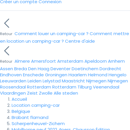
Créer un compte
Connexion
Comment louer un camping-car ?
Comment mettre
Retour
en location un camping-car ?
Centre d'aide
Almere
Amersfoort
Amsterdam
Apeldoorn
Arnhem
Retour
Assen
Breda
Den Haag
Deventer
Doetinchem
Dordrecht
Eindhoven
Enschede
Groningen
Haarlem
Helmond
Hengelo
Leeuwarden
Leiden
Lelystad
Maastricht
Nijmegen
Nijmegen
Roosendaal
Rotterdam
Rotterdam
Tilburg
Veenendaal
Vlaardingen
Zeist
Zwolle
Alle steden
Accueil
Location camping-car
Belgique
Brabant flamand
Scherpenheuvel-Zichem
Mobilhome neuf 2022 4pers. Chausson Édition