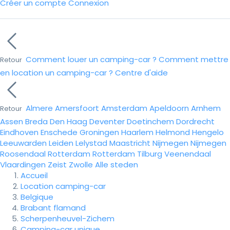
Créer un compte
Connexion
Comment louer un camping-car ?
Comment mettre
Retour
en location un camping-car ?
Centre d'aide
Almere
Amersfoort
Amsterdam
Apeldoorn
Arnhem
Retour
Assen
Breda
Den Haag
Deventer
Doetinchem
Dordrecht
Eindhoven
Enschede
Groningen
Haarlem
Helmond
Hengelo
Leeuwarden
Leiden
Lelystad
Maastricht
Nijmegen
Nijmegen
Roosendaal
Rotterdam
Rotterdam
Tilburg
Veenendaal
Vlaardingen
Zeist
Zwolle
Alle steden
Accueil
Location camping-car
Belgique
Brabant flamand
Scherpenheuvel-Zichem
Camping-car unique