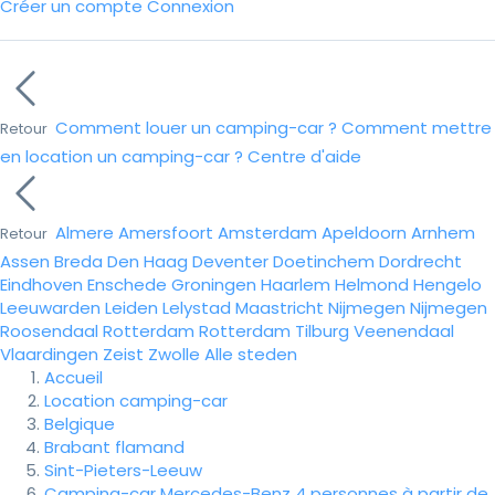
Créer un compte
Connexion
Comment louer un camping-car ?
Comment mettre
Retour
en location un camping-car ?
Centre d'aide
Almere
Amersfoort
Amsterdam
Apeldoorn
Arnhem
Retour
Assen
Breda
Den Haag
Deventer
Doetinchem
Dordrecht
Eindhoven
Enschede
Groningen
Haarlem
Helmond
Hengelo
Leeuwarden
Leiden
Lelystad
Maastricht
Nijmegen
Nijmegen
Roosendaal
Rotterdam
Rotterdam
Tilburg
Veenendaal
Vlaardingen
Zeist
Zwolle
Alle steden
Accueil
Location camping-car
Belgique
Brabant flamand
Sint-Pieters-Leeuw
Camping-car Mercedes-Benz 4 personnes à partir de