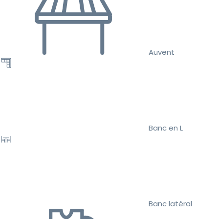
Auvent
Banc en L
Banc latéral