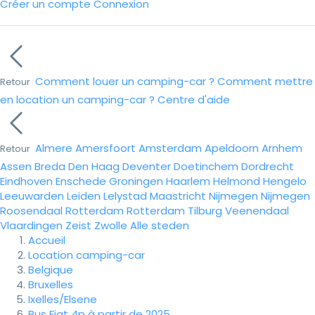
Créer un compte
Connexion
Comment louer un camping-car ?
Comment mettre
Retour
en location un camping-car ?
Centre d'aide
Almere
Amersfoort
Amsterdam
Apeldoorn
Arnhem
Retour
Assen
Breda
Den Haag
Deventer
Doetinchem
Dordrecht
Eindhoven
Enschede
Groningen
Haarlem
Helmond
Hengelo
Leeuwarden
Leiden
Lelystad
Maastricht
Nijmegen
Nijmegen
Roosendaal
Rotterdam
Rotterdam
Tilburg
Veenendaal
Vlaardingen
Zeist
Zwolle
Alle steden
Accueil
Location camping-car
Belgique
Bruxelles
Ixelles/Elsene
Bus Fiat 4p à partir de 2025