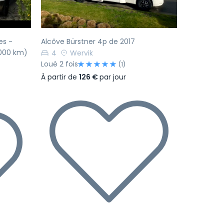
es -
Alcôve Bürstner 4p de 2017
1000 km)
4
Wervik
Loué 2 fois
(1)
À partir de
126 €
par jour