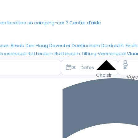
n location un camping-car ?
Centre d'aide
ssen
Breda
Den Haag
Deventer
Doetinchem
Dordrecht
Eind
Roosendaal
Rotterdam
Rotterdam
Tilburg
Veenendaal
Vlaa
Choisir
les
dates
pour les
meilleurs
tarifs