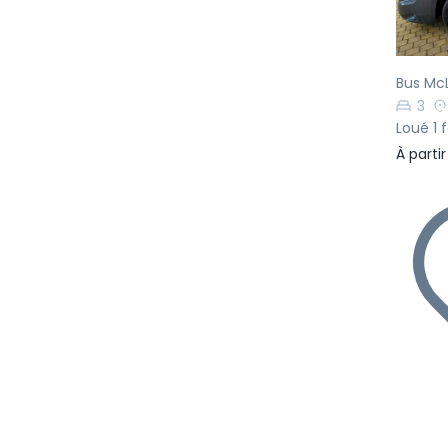
Bus McL
3
Loué 1 f
À parti