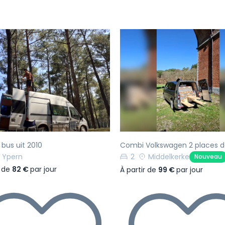
écédent
Suivant
Précédent
 bus uit 2010
Combi Volkswagen 2 places d
Ypern
2
Middelkerke
Nouveau
r de
82 €
par jour
À partir de
99 €
par jour