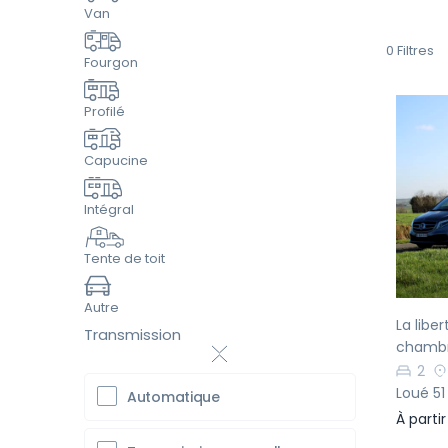
Van
0
Filtres
Fourgon
Profilé
Capucine
Pr
Intégral
Tente de toit
Autre
La libe
Transmission
chambr
2
Loué 51 
Automatique
À parti