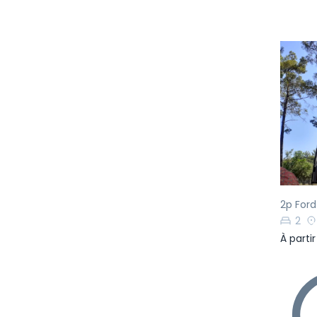
Pr
2p Ford
2
À parti