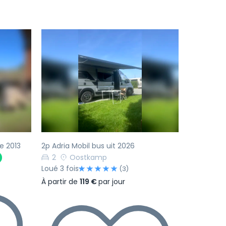
Suivant
Précédent
Suivant
e 2013
2p Adria Mobil bus uit 2026
2
Oostkamp
Loué 3 fois
(3)
À partir de
119 €
par jour