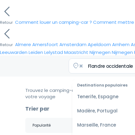
Comment louer un camping-car ?
Comment mettre e
Retour
Almere
Amersfoort
Amsterdam
Apeldoorn
Arnhem
A
Retour
Leeuwarden
Leiden
Lelystad
Maastricht
Nijmegen
Nijmegen
Destinations populaires
Trouvez le camping-car idéal pour
votre voyage
Tenerife, Espagne
Trier par
Madère, Portugal
Marseille, France