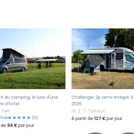
écédent
Suivant
Précédent
rté du camping, le luxe d'une
Challenger 2p semi-intégré à 
e d'hôtel
2026
Tielt
2
Torhout
fois
(21)
À partir de
127 €
par jour
r de
94 €
par jour