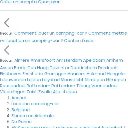
Créer un compte
Connexion
Comment louer un camping-car ?
Comment mettre
Retour
en location un camping-car ?
Centre d'aide
Almere
Amersfoort
Amsterdam
Apeldoorn
Arnhem
Retour
Assen
Breda
Den Haag
Deventer
Doetinchem
Dordrecht
Eindhoven
Enschede
Groningen
Haarlem
Helmond
Hengelo
Leeuwarden
Leiden
Lelystad
Maastricht
Nijmegen
Nijmegen
Roosendaal
Rotterdam
Rotterdam
Tilburg
Veenendaal
Vlaardingen
Zeist
Zwolle
Alle steden
Accueil
Location camping-car
Belgique
Flandre occidentale
De Panne
Alcôve neuve pour 4 personnes avec tout le confort !