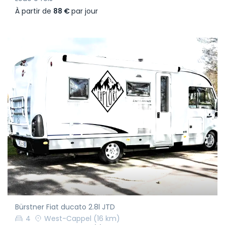
À partir de
88 €
par jour
Bürstner Fiat ducato 2.8l JTD
4
West-Cappel
(16 km)