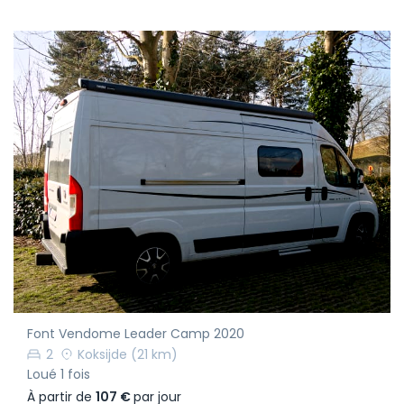
Font Vendome Leader Camp 2020
2
Koksijde
(21 km)
Loué 1 fois
À partir de
107 €
par jour