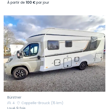
À partir de
100 €
par jour
Bürstner
4
Cappelle-Brouck
(15 km)
Loué 9 fois