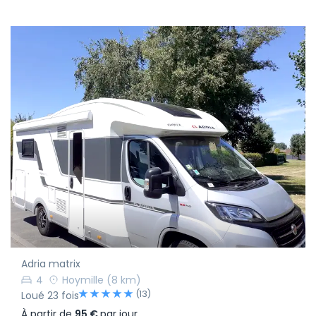
Adria matrix
4
Hoymille
(8 km)
(13)
Loué 23 fois
À partir de
95 €
par jour