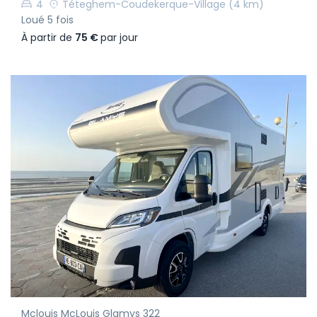
4
Téteghem-Coudekerque-Village
(4 km)
Loué 5 fois
À partir de
75 €
par jour
Mclouis McLouis Glamys 322