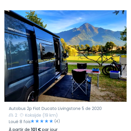
Autobus 2p Fiat Ducato Livingstone 5 de 2020
2
Koksijde
(19 km)
(4)
Loué 8 fois
À partir de
101 €
par jour