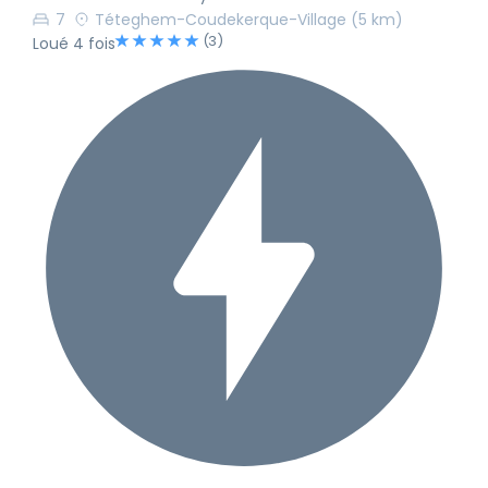
7
Téteghem-Coudekerque-Village
(5 km)
(3)
Loué 4 fois