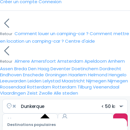
Créer un compte
Connexion
Comment louer un camping-car ?
Comment mettre
Retour
en location un camping-car ?
Centre d'aide
Almere
Amersfoort
Amsterdam
Apeldoorn
Arnhem
Retour
Assen
Breda
Den Haag
Deventer
Doetinchem
Dordrecht
Eindhoven
Enschede
Groningen
Haarlem
Helmond
Hengelo
Leeuwarden
Leiden
Lelystad
Maastricht
Nijmegen
Nijmegen
Roosendaal
Rotterdam
Rotterdam
Tilburg
Veenendaal
Vlaardingen
Zeist
Zwolle
Alle steden
Destinations populaires
Choisir