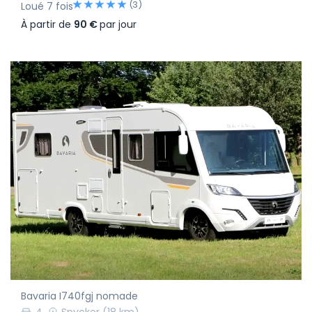
(3)
Loué 7 fois
À partir de
90 €
par jour
Bavaria I740fgj nomade
4
Spycker
(18 km)