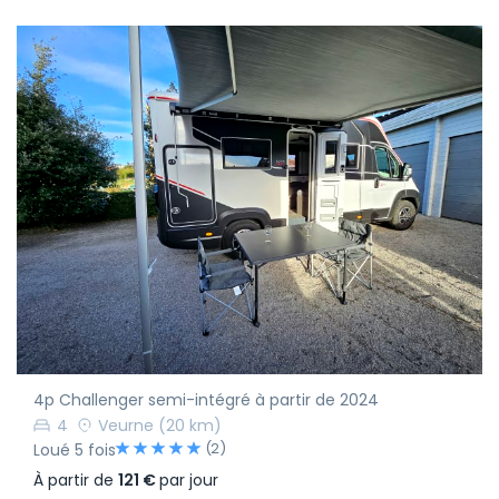
4p Challenger semi-intégré à partir de 2024
4
Veurne
(20 km)
(2)
Loué 5 fois
À partir de
121 €
par jour