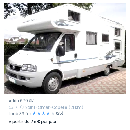
Adria 670 SK
7
Saint-Omer-Capelle
(21 km)
(25)
Loué 33 fois
À partir de
75 €
par jour