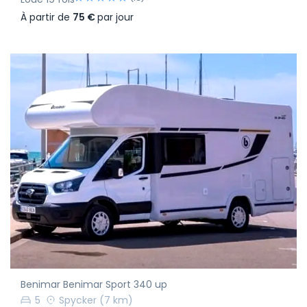
À partir de
75 €
par jour
Benimar Benimar Sport 340 up
5
Spycker
(7 km)