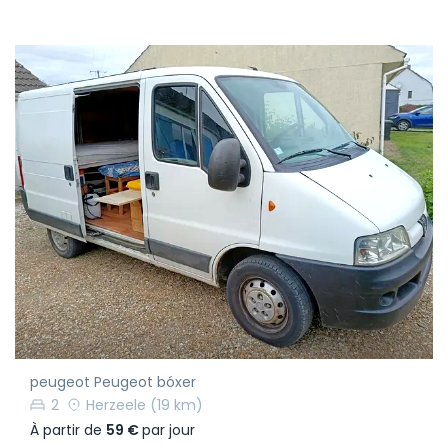
peugeot Peugeot bóxer
2
Herzeele
(19 km)
À partir de
59 €
par jour