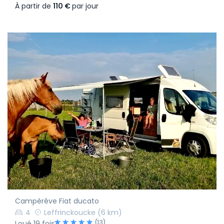
À partir de
110 €
par jour
Campérêve Fiat ducato
4
Leffrinckoucke
(6 km)
(13)
Loué 19 fois