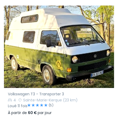
Volkswagen T3 - Transporter 3
4
Sainte-Marie-Kerque
(23 km)
(5)
Loué 11 fois
À partir de
60 €
par jour