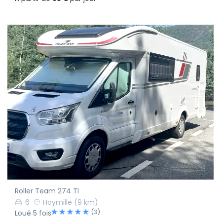
Roller Team 274 Tl
6
Hoymille
(9 km)
(3)
Loué 5 fois