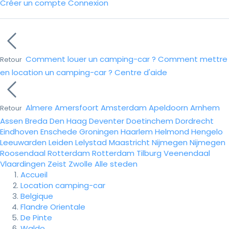
Créer un compte
Connexion
Comment louer un camping-car ?
Comment mettre
Retour
en location un camping-car ?
Centre d'aide
Almere
Amersfoort
Amsterdam
Apeldoorn
Arnhem
Retour
Assen
Breda
Den Haag
Deventer
Doetinchem
Dordrecht
Eindhoven
Enschede
Groningen
Haarlem
Helmond
Hengelo
Leeuwarden
Leiden
Lelystad
Maastricht
Nijmegen
Nijmegen
Roosendaal
Rotterdam
Rotterdam
Tilburg
Veenendaal
Vlaardingen
Zeist
Zwolle
Alle steden
Accueil
Location camping-car
Belgique
Flandre Orientale
De Pinte
Waldo