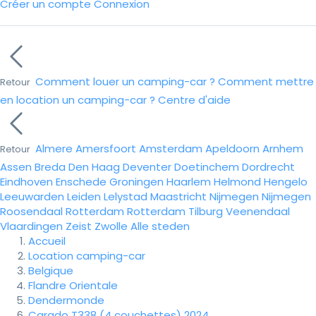
Créer un compte
Connexion
Comment louer un camping-car ?
Comment mettre
Retour
en location un camping-car ?
Centre d'aide
Almere
Amersfoort
Amsterdam
Apeldoorn
Arnhem
Retour
Assen
Breda
Den Haag
Deventer
Doetinchem
Dordrecht
Eindhoven
Enschede
Groningen
Haarlem
Helmond
Hengelo
Leeuwarden
Leiden
Lelystad
Maastricht
Nijmegen
Nijmegen
Roosendaal
Rotterdam
Rotterdam
Tilburg
Veenendaal
Vlaardingen
Zeist
Zwolle
Alle steden
Accueil
Location camping-car
Belgique
Flandre Orientale
Dendermonde
Carado T338 (4 couchettes) 2024