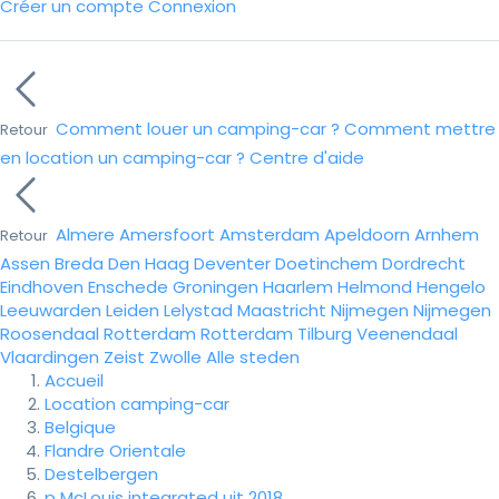
Créer un compte
Connexion
Comment louer un camping-car ?
Comment mettre
Retour
en location un camping-car ?
Centre d'aide
Almere
Amersfoort
Amsterdam
Apeldoorn
Arnhem
Retour
Assen
Breda
Den Haag
Deventer
Doetinchem
Dordrecht
Eindhoven
Enschede
Groningen
Haarlem
Helmond
Hengelo
Leeuwarden
Leiden
Lelystad
Maastricht
Nijmegen
Nijmegen
Roosendaal
Rotterdam
Rotterdam
Tilburg
Veenendaal
Vlaardingen
Zeist
Zwolle
Alle steden
Accueil
Location camping-car
Belgique
Flandre Orientale
Destelbergen
p McLouis integrated uit 2018