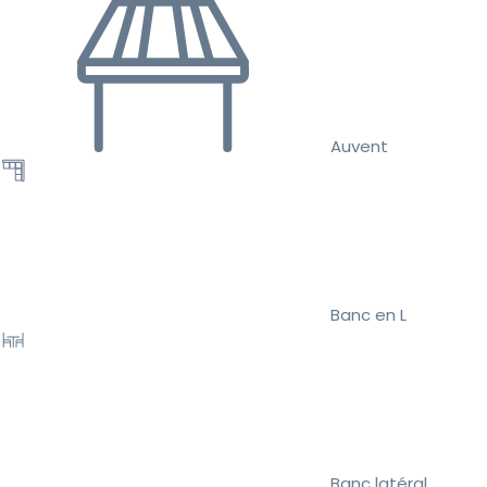
Auvent
Banc en L
Banc latéral