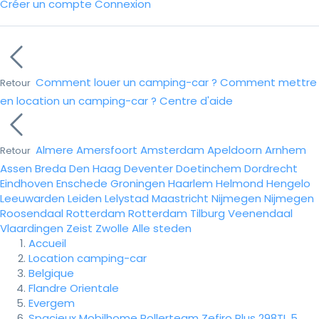
Créer un compte
Connexion
Comment louer un camping-car ?
Comment mettre
Retour
en location un camping-car ?
Centre d'aide
Almere
Amersfoort
Amsterdam
Apeldoorn
Arnhem
Retour
Assen
Breda
Den Haag
Deventer
Doetinchem
Dordrecht
Eindhoven
Enschede
Groningen
Haarlem
Helmond
Hengelo
Leeuwarden
Leiden
Lelystad
Maastricht
Nijmegen
Nijmegen
Roosendaal
Rotterdam
Rotterdam
Tilburg
Veenendaal
Vlaardingen
Zeist
Zwolle
Alle steden
Accueil
Location camping-car
Belgique
Flandre Orientale
Evergem
Spacieux Mobilhome Rollerteam Zefiro Plus 298TL 5