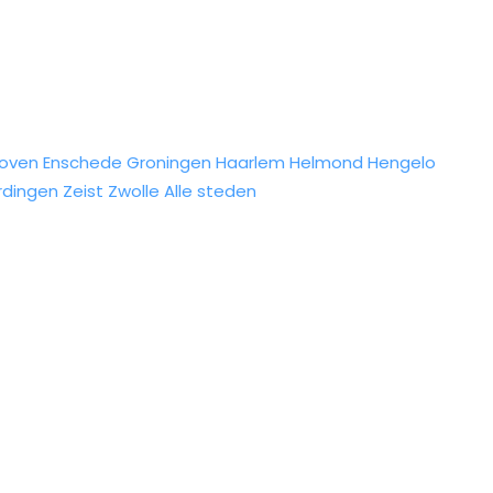
hoven
Enschede
Groningen
Haarlem
Helmond
Hengelo
rdingen
Zeist
Zwolle
Alle steden