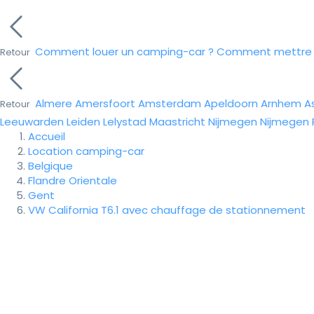
Comment louer un camping-car ?
Comment mettre e
Retour
Almere
Amersfoort
Amsterdam
Apeldoorn
Arnhem
A
Retour
Leeuwarden
Leiden
Lelystad
Maastricht
Nijmegen
Nijmegen
Accueil
Location camping-car
Belgique
Flandre Orientale
Gent
VW California T6.1 avec chauffage de stationnement