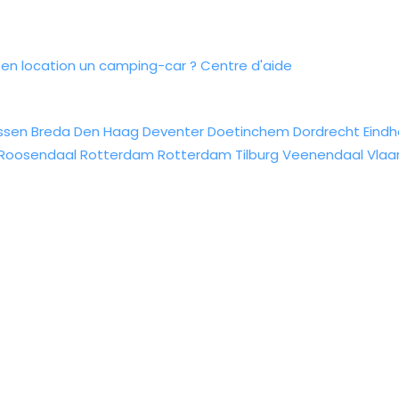
n location un camping-car ?
Centre d'aide
ssen
Breda
Den Haag
Deventer
Doetinchem
Dordrecht
Eind
Roosendaal
Rotterdam
Rotterdam
Tilburg
Veenendaal
Vlaa