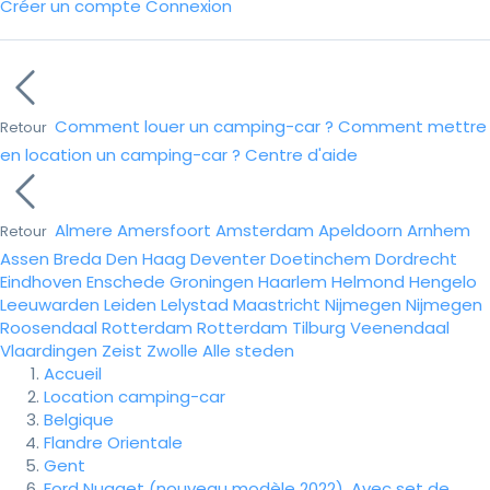
Créer un compte
Connexion
Comment louer un camping-car ?
Comment mettre
Retour
en location un camping-car ?
Centre d'aide
Almere
Amersfoort
Amsterdam
Apeldoorn
Arnhem
Retour
Assen
Breda
Den Haag
Deventer
Doetinchem
Dordrecht
Eindhoven
Enschede
Groningen
Haarlem
Helmond
Hengelo
Leeuwarden
Leiden
Lelystad
Maastricht
Nijmegen
Nijmegen
Roosendaal
Rotterdam
Rotterdam
Tilburg
Veenendaal
Vlaardingen
Zeist
Zwolle
Alle steden
Accueil
Location camping-car
Belgique
Flandre Orientale
Gent
Ford Nugget (nouveau modèle 2022). Avec set de