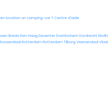
n location un camping-car ?
Centre d'aide
ssen
Breda
Den Haag
Deventer
Doetinchem
Dordrecht
Eind
Roosendaal
Rotterdam
Rotterdam
Tilburg
Veenendaal
Vlaa