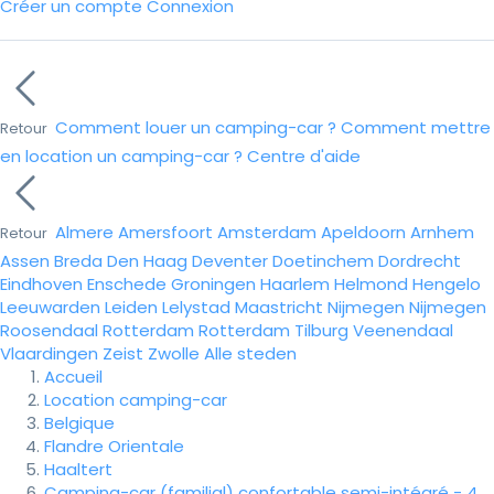
Créer un compte
Connexion
Comment louer un camping-car ?
Comment mettre
Retour
en location un camping-car ?
Centre d'aide
Almere
Amersfoort
Amsterdam
Apeldoorn
Arnhem
Retour
Assen
Breda
Den Haag
Deventer
Doetinchem
Dordrecht
Eindhoven
Enschede
Groningen
Haarlem
Helmond
Hengelo
Leeuwarden
Leiden
Lelystad
Maastricht
Nijmegen
Nijmegen
Roosendaal
Rotterdam
Rotterdam
Tilburg
Veenendaal
Vlaardingen
Zeist
Zwolle
Alle steden
Accueil
Location camping-car
Belgique
Flandre Orientale
Haaltert
Camping-car (familial) confortable semi-intégré - 4