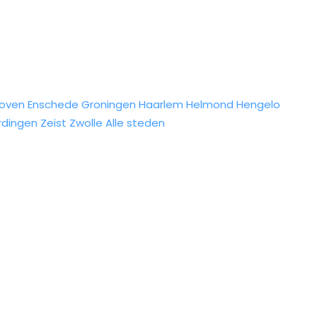
hoven
Enschede
Groningen
Haarlem
Helmond
Hengelo
rdingen
Zeist
Zwolle
Alle steden