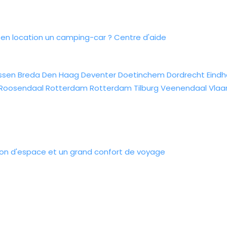
n location un camping-car ?
Centre d'aide
ssen
Breda
Den Haag
Deventer
Doetinchem
Dordrecht
Eind
Roosendaal
Rotterdam
Rotterdam
Tilburg
Veenendaal
Vlaa
ion d'espace et un grand confort de voyage