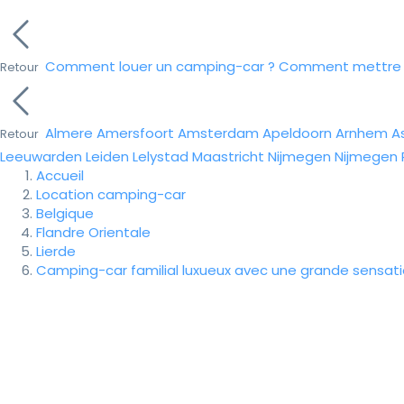
Comment louer un camping-car ?
Comment mettre e
Retour
Almere
Amersfoort
Amsterdam
Apeldoorn
Arnhem
A
Retour
Leeuwarden
Leiden
Lelystad
Maastricht
Nijmegen
Nijmegen
Accueil
Location camping-car
Belgique
Flandre Orientale
Lierde
Camping-car familial luxueux avec une grande sensat