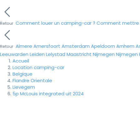
Comment louer un camping-car ?
Comment mettre e
Retour
Almere
Amersfoort
Amsterdam
Apeldoorn
Arnhem
A
Retour
Leeuwarden
Leiden
Lelystad
Maastricht
Nijmegen
Nijmegen
Accueil
Location camping-car
Belgique
Flandre Orientale
Lievegem
5p McLouis integrated uit 2024