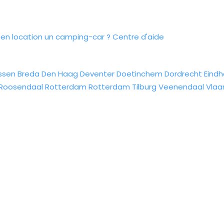
n location un camping-car ?
Centre d'aide
ssen
Breda
Den Haag
Deventer
Doetinchem
Dordrecht
Eind
Roosendaal
Rotterdam
Rotterdam
Tilburg
Veenendaal
Vlaa