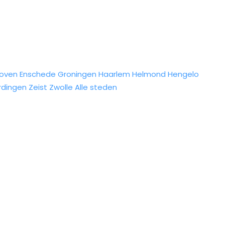
hoven
Enschede
Groningen
Haarlem
Helmond
Hengelo
rdingen
Zeist
Zwolle
Alle steden