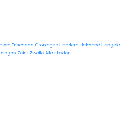
hoven
Enschede
Groningen
Haarlem
Helmond
Hengelo
rdingen
Zeist
Zwolle
Alle steden