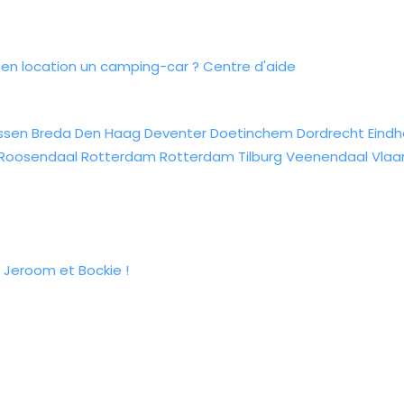
n location un camping-car ?
Centre d'aide
ssen
Breda
Den Haag
Deventer
Doetinchem
Dordrecht
Eind
Roosendaal
Rotterdam
Rotterdam
Tilburg
Veenendaal
Vlaa
 Jeroom et Bockie !