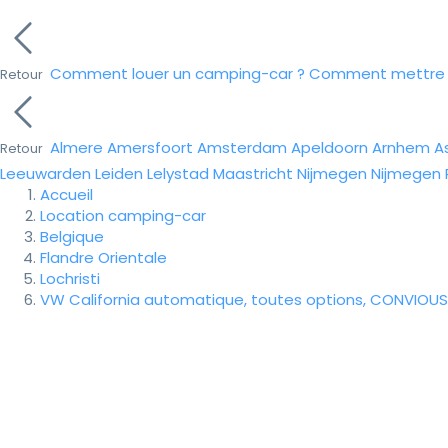
Comment louer un camping-car ?
Comment mettre e
Retour
Almere
Amersfoort
Amsterdam
Apeldoorn
Arnhem
A
Retour
Leeuwarden
Leiden
Lelystad
Maastricht
Nijmegen
Nijmegen
Accueil
Location camping-car
Belgique
Flandre Orientale
Lochristi
VW California automatique, toutes options, CONVIOUS