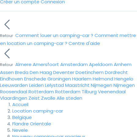
Créer un compte
Connexion
Comment louer un camping-car ?
Comment mettre
Retour
en location un camping-car ?
Centre d'aide
Almere
Amersfoort
Amsterdam
Apeldoorn
Arnhem
Retour
Assen
Breda
Den Haag
Deventer
Doetinchem
Dordrecht
Eindhoven
Enschede
Groningen
Haarlem
Helmond
Hengelo
Leeuwarden
Leiden
Lelystad
Maastricht
Nijmegen
Nijmegen
Roosendaal
Rotterdam
Rotterdam
Tilburg
Veenendaal
Vlaardingen
Zeist
Zwolle
Alle steden
Accueil
Location camping-car
Belgique
Flandre Orientale
Nevele
Nouveau camping-car spacieux