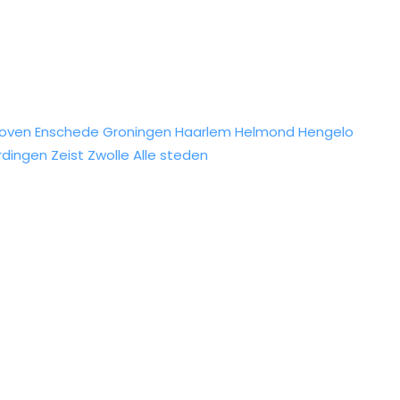
hoven
Enschede
Groningen
Haarlem
Helmond
Hengelo
rdingen
Zeist
Zwolle
Alle steden