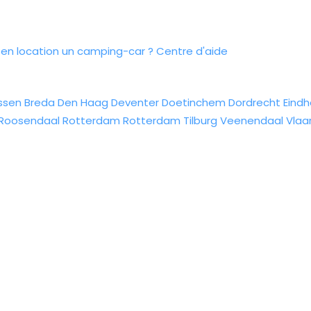
n location un camping-car ?
Centre d'aide
ssen
Breda
Den Haag
Deventer
Doetinchem
Dordrecht
Eind
Roosendaal
Rotterdam
Rotterdam
Tilburg
Veenendaal
Vlaa