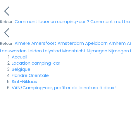
Comment louer un camping-car ?
Comment mettre e
Retour
Almere
Amersfoort
Amsterdam
Apeldoorn
Arnhem
A
Retour
Leeuwarden
Leiden
Lelystad
Maastricht
Nijmegen
Nijmegen
Accueil
Location camping-car
Belgique
Flandre Orientale
Sint-Niklaas
VAN/Camping-car, profiter de la nature à deux !