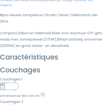
Ce texte a été traduit automatiquement par Google Translate.
Voir
l'original
Bijna nieuwe camperbus Citroën Clever Celebration van
2024.
Compact,stijlvol en helemaal klaar voor avontuur! Off-grid
ready met zonnepaneel (370W),lithium batterij, omvormer
(2000W) en grote water- en dieseltank.
Caractéristiques
Couchages
Couchages 1
Lit transversal
190 x 140 cm
Couchages 2