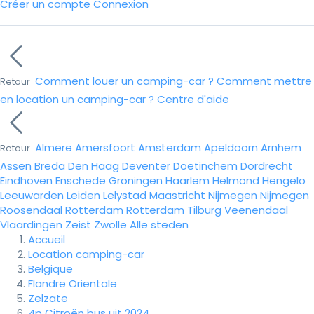
Créer un compte
Connexion
Comment louer un camping-car ?
Comment mettre
Retour
en location un camping-car ?
Centre d'aide
Almere
Amersfoort
Amsterdam
Apeldoorn
Arnhem
Retour
Assen
Breda
Den Haag
Deventer
Doetinchem
Dordrecht
Eindhoven
Enschede
Groningen
Haarlem
Helmond
Hengelo
Leeuwarden
Leiden
Lelystad
Maastricht
Nijmegen
Nijmegen
Roosendaal
Rotterdam
Rotterdam
Tilburg
Veenendaal
Vlaardingen
Zeist
Zwolle
Alle steden
Accueil
Location camping-car
Belgique
Flandre Orientale
Zelzate
4p Citroën bus uit 2024