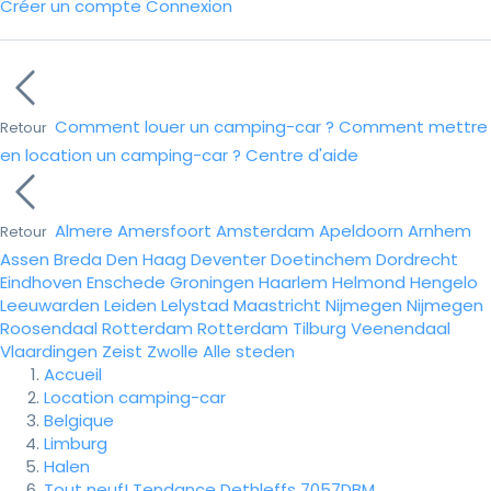
Créer un compte
Connexion
Comment louer un camping-car ?
Comment mettre
Retour
en location un camping-car ?
Centre d'aide
Almere
Amersfoort
Amsterdam
Apeldoorn
Arnhem
Retour
Assen
Breda
Den Haag
Deventer
Doetinchem
Dordrecht
Eindhoven
Enschede
Groningen
Haarlem
Helmond
Hengelo
Leeuwarden
Leiden
Lelystad
Maastricht
Nijmegen
Nijmegen
Roosendaal
Rotterdam
Rotterdam
Tilburg
Veenendaal
Vlaardingen
Zeist
Zwolle
Alle steden
Accueil
Location camping-car
Belgique
Limburg
Halen
Tout neuf! Tendance Dethleffs 7057DBM