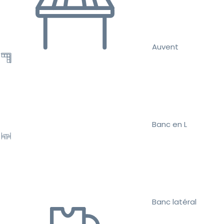
Auvent
Banc en L
Banc latéral