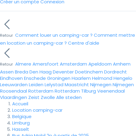
Créer un compte
Connexion
Comment louer un camping-car ?
Comment mettre
Retour
en location un camping-car ?
Centre d'aide
Almere
Amersfoort
Amsterdam
Apeldoorn
Arnhem
Retour
Assen
Breda
Den Haag
Deventer
Doetinchem
Dordrecht
Eindhoven
Enschede
Groningen
Haarlem
Helmond
Hengelo
Leeuwarden
Leiden
Lelystad
Maastricht
Nijmegen
Nijmegen
Roosendaal
Rotterdam
Rotterdam
Tilburg
Veenendaal
Vlaardingen
Zeist
Zwolle
Alle steden
Accueil
Location camping-car
Belgique
Limburg
Hasselt
Bus Adria Mobil 2p à partir de 2025