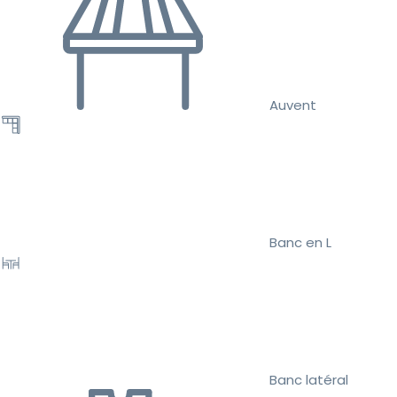
Auvent
Banc en L
Banc latéral