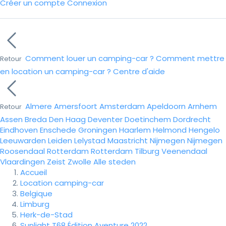
Créer un compte
Connexion
Comment louer un camping-car ?
Comment mettre
Retour
en location un camping-car ?
Centre d'aide
Almere
Amersfoort
Amsterdam
Apeldoorn
Arnhem
Retour
Assen
Breda
Den Haag
Deventer
Doetinchem
Dordrecht
Eindhoven
Enschede
Groningen
Haarlem
Helmond
Hengelo
Leeuwarden
Leiden
Lelystad
Maastricht
Nijmegen
Nijmegen
Roosendaal
Rotterdam
Rotterdam
Tilburg
Veenendaal
Vlaardingen
Zeist
Zwolle
Alle steden
Accueil
Location camping-car
Belgique
Limburg
Herk-de-Stad
Sunlight T68 Édition Aventure 2022