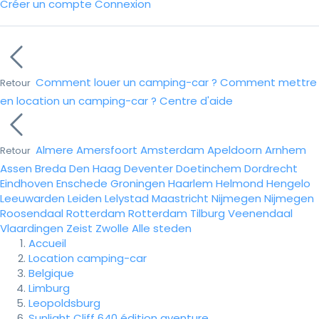
Créer un compte
Connexion
Comment louer un camping-car ?
Comment mettre
Retour
en location un camping-car ?
Centre d'aide
Almere
Amersfoort
Amsterdam
Apeldoorn
Arnhem
Retour
Assen
Breda
Den Haag
Deventer
Doetinchem
Dordrecht
Eindhoven
Enschede
Groningen
Haarlem
Helmond
Hengelo
Leeuwarden
Leiden
Lelystad
Maastricht
Nijmegen
Nijmegen
Roosendaal
Rotterdam
Rotterdam
Tilburg
Veenendaal
Vlaardingen
Zeist
Zwolle
Alle steden
Accueil
Location camping-car
Belgique
Limburg
Leopoldsburg
Sunlight Cliff 640 édition aventure