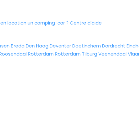
n location un camping-car ?
Centre d'aide
ssen
Breda
Den Haag
Deventer
Doetinchem
Dordrecht
Eind
Roosendaal
Rotterdam
Rotterdam
Tilburg
Veenendaal
Vlaa