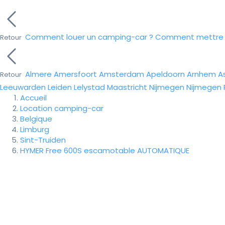
Comment louer un camping-car ?
Comment mettre e
Retour
Almere
Amersfoort
Amsterdam
Apeldoorn
Arnhem
A
Retour
Leeuwarden
Leiden
Lelystad
Maastricht
Nijmegen
Nijmegen
Accueil
Location camping-car
Belgique
Limburg
Sint-Truiden
HYMER Free 600S escamotable AUTOMATIQUE