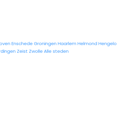
hoven
Enschede
Groningen
Haarlem
Helmond
Hengelo
rdingen
Zeist
Zwolle
Alle steden