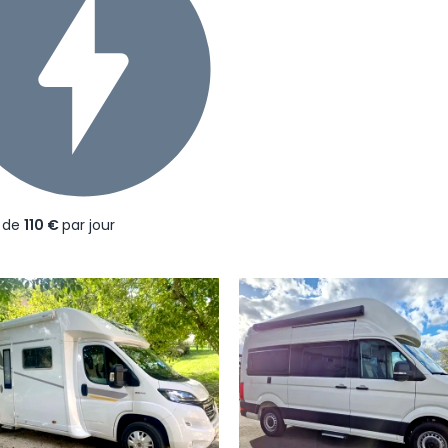
r de
110 €
par jour
écédent
Suivant
Précédent