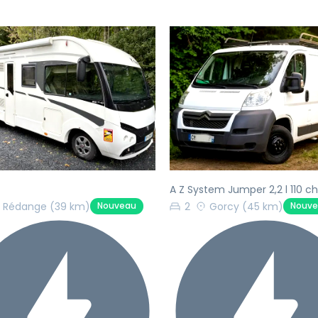
écédent
Suivant
Précédent
A Z System Jumper 2,2 l 110 ch
Rédange
(39 km)
2
Gorcy
(45 km)
Nouveau
Nouv