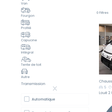
Van
0
Filtres
Fourgon
Profilé
Capucine
Pr
Intégral
Tente de toit
Autre
Chauss
Transmission
5
Loué 2 
Automatique