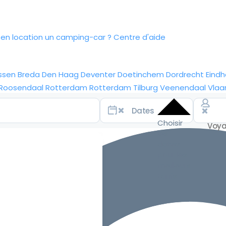
n location un camping-car ?
Centre d'aide
ssen
Breda
Den Haag
Deventer
Doetinchem
Dordrecht
Eind
Roosendaal
Rotterdam
Rotterdam
Tilburg
Veenendaal
Vlaa
Choisir
les
dates
pour les
meilleurs
tarifs