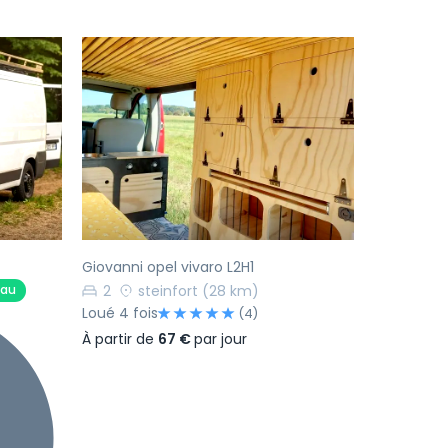
Suivant
Précédent
Suivant
Giovanni opel vivaro L2H1
2
steinfort
(28 km)
eau
Loué 4 fois
(4)
À partir de
67 €
par jour