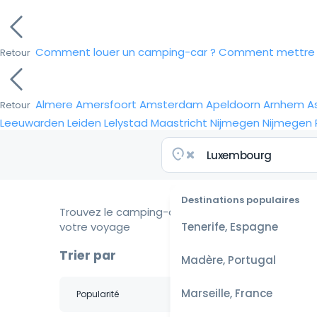
Comment louer un camping-car ?
Comment mettre e
Retour
Almere
Amersfoort
Amsterdam
Apeldoorn
Arnhem
A
Retour
Leeuwarden
Leiden
Lelystad
Maastricht
Nijmegen
Nijmegen
Destinations populaires
Trouvez le camping-car idéal pour
votre voyage
Tenerife, Espagne
Trier par
Madère, Portugal
Marseille, France