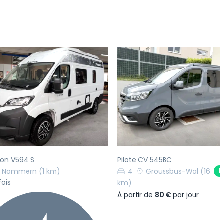
écédent
Suivant
Précédent
on V594 S
Pilote CV 545BC
Nommern
(1 km)
4
Groussbus-Wal
(16
fois
km)
À partir de
80 €
par jour