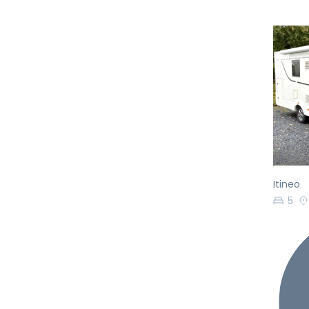
Pr
Itineo
5