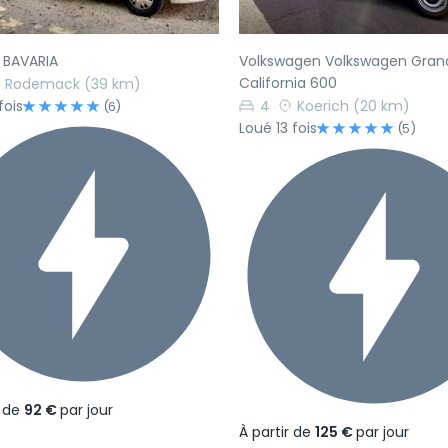
 BAVARIA
Volkswagen Volkswagen Gran
California 600
Rodemack
(39 km)
fois
4
Koerich
(20 km)
(6)
Loué 13 fois
(5)
r de
92 €
par jour
À partir de
125 €
par jour