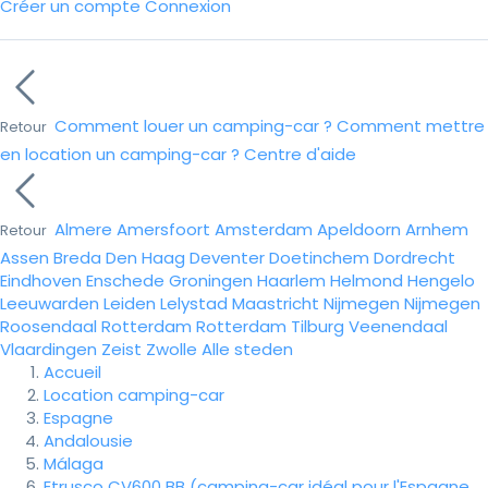
Créer un compte
Connexion
Comment louer un camping-car ?
Comment mettre
Retour
en location un camping-car ?
Centre d'aide
Almere
Amersfoort
Amsterdam
Apeldoorn
Arnhem
Retour
Assen
Breda
Den Haag
Deventer
Doetinchem
Dordrecht
Eindhoven
Enschede
Groningen
Haarlem
Helmond
Hengelo
Leeuwarden
Leiden
Lelystad
Maastricht
Nijmegen
Nijmegen
Roosendaal
Rotterdam
Rotterdam
Tilburg
Veenendaal
Vlaardingen
Zeist
Zwolle
Alle steden
Accueil
Location camping-car
Espagne
Andalousie
Málaga
Etrusco CV600 BB (camping-car idéal pour l'Espagne