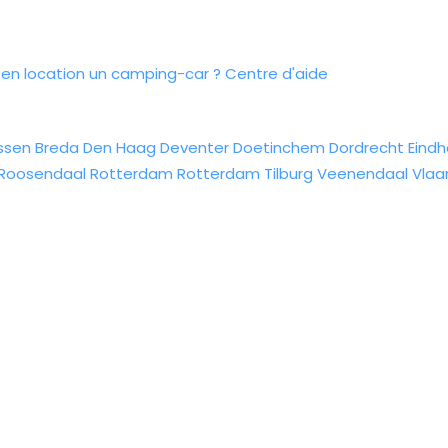
n location un camping-car ?
Centre d'aide
ssen
Breda
Den Haag
Deventer
Doetinchem
Dordrecht
Eind
Roosendaal
Rotterdam
Rotterdam
Tilburg
Veenendaal
Vlaa