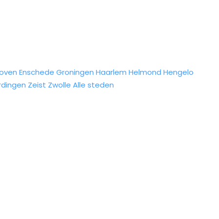
hoven
Enschede
Groningen
Haarlem
Helmond
Hengelo
rdingen
Zeist
Zwolle
Alle steden