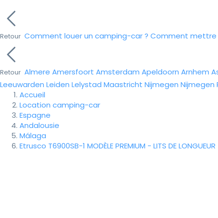
Comment louer un camping-car ?
Comment mettre e
Retour
Almere
Amersfoort
Amsterdam
Apeldoorn
Arnhem
A
Retour
Leeuwarden
Leiden
Lelystad
Maastricht
Nijmegen
Nijmegen
Accueil
Location camping-car
Espagne
Andalousie
Málaga
Etrusco T6900SB-1 MODÈLE PREMIUM - LITS DE LONGUEUR