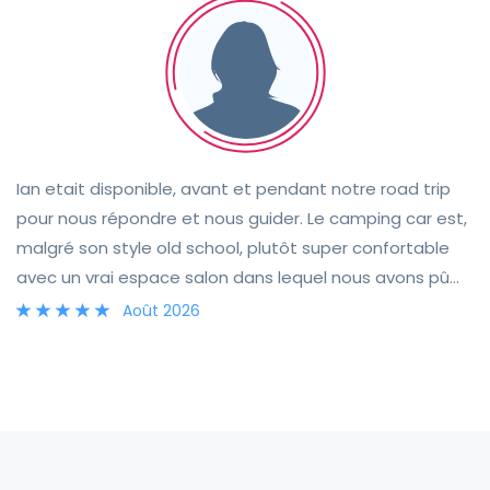
son hôte, a été facile et très convivial. Nous sommes
très heureux de cette belle aventure et découverte de
l'Écosse.
Ian etait disponible, avant et pendant notre road trip
pour nous répondre et nous guider. Le camping car est,
malgré son style old school, plutôt super confortable
avec un vrai espace salon dans lequel nous avons pû
passer de supers soirées malgré la mauvaise meteo
Août 2026
écossaise. Il est également bien équipé : ouvre
bouteille, épluché légumes, cafetière à piston et bon
couteau de cuisine. Bref tout y est pour un excellent
séjour. Je vous le recommande.