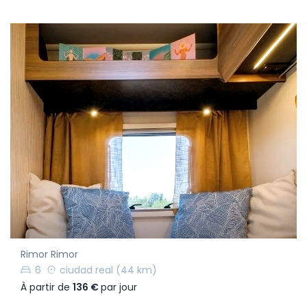
Rimor Rimor
6
ciudad real
(44 km)
À partir de
136 €
par jour