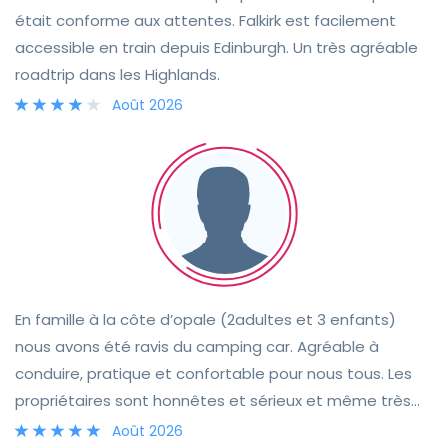
formidable 😊
était conforme aux attentes. Falkirk est facilement
accessible en train depuis Edinburgh. Un très agréable
roadtrip dans les Highlands.
Août 2026
En famille à la côte d’opale (2adultes et 3 enfants)
nous avons été ravis du camping car. Agréable à
conduire, pratique et confortable pour nous tous. Les
propriétaires sont honnêtes et sérieux et même très
gentils puisqu’ils ne nous ont pas tenu rigueur de nos 2
Août 2026