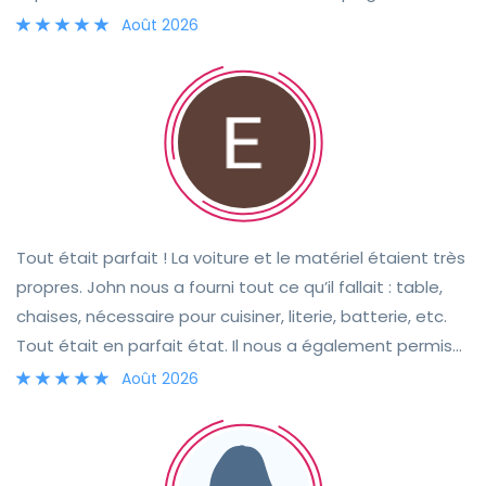
(mieux équipé que certains Airbnb). Willem est une
Août 2026
personne disponible et réactive. C'est rassurant lorsqu'il
s'agit d'une première expérience. Pour terminer, nous
remercions Willem, sa famille et Frédo bien sûr.
Tout était parfait ! La voiture et le matériel étaient très
propres. John nous a fourni tout ce qu’il fallait : table,
chaises, nécessaire pour cuisiner, literie, batterie, etc.
Tout était en parfait état. Il nous a également permis
de récupérer la voiture avant l’heure prévue le premier
Août 2026
jour, ce qui était très appréciable. Je recommande
sans hésiter !