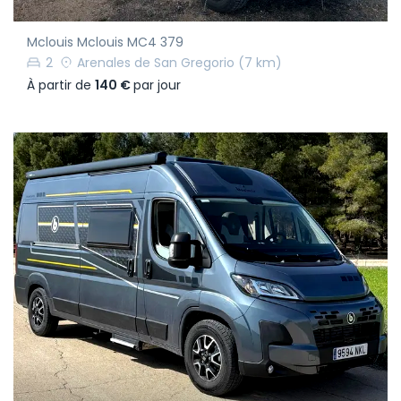
Mclouis Mclouis MC4 379
2
Arenales de San Gregorio
(7 km)
À partir de
140 €
par jour