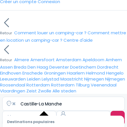
Créer un compte
Connexion
Comment louer un camping-car ?
Comment mettre
Retour
en location un camping-car ?
Centre d'aide
Almere
Amersfoort
Amsterdam
Apeldoorn
Arnhem
Retour
Assen
Breda
Den Haag
Deventer
Doetinchem
Dordrecht
Eindhoven
Enschede
Groningen
Haarlem
Helmond
Hengelo
Leeuwarden
Leiden
Lelystad
Maastricht
Nijmegen
Nijmegen
Roosendaal
Rotterdam
Rotterdam
Tilburg
Veenendaal
Vlaardingen
Zeist
Zwolle
Alle steden
Destinations populaires
Choisir