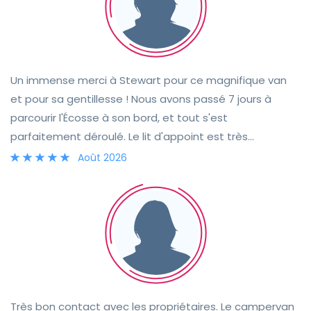
Un immense merci à Stewart pour ce magnifique van
et pour sa gentillesse ! Nous avons passé 7 jours à
parcourir l'Écosse à son bord, et tout s'est
parfaitement déroulé. Le lit d'appoint est très
confortable et nous n'avons rencontré aucun problème
Août 2026
durant notre voyage. Le van est entièrement équipé :
poêle, casserole, passoire, couverts, assiettes, etc.
Nous avons également beaucoup apprécié les chaises
et la table de camping, idéales pour profiter des
magnifiques paysages écossais. Nous recommandons
vivement ce van à tous ceux qui souhaitent explorer
l'Écosse et se créer des souvenirs inoubliables en pleine
nature ! Merci encore, Stewart, pour cette expérience
Très bon contact avec les propriétaires. Le campervan