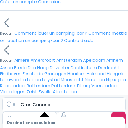
Créer un compte
Connexion
Comment louer un camping-car ?
Comment mettre
Retour
en location un camping-car ?
Centre d'aide
Almere
Amersfoort
Amsterdam
Apeldoorn
Arnhem
Retour
Assen
Breda
Den Haag
Deventer
Doetinchem
Dordrecht
Eindhoven
Enschede
Groningen
Haarlem
Helmond
Hengelo
Leeuwarden
Leiden
Lelystad
Maastricht
Nijmegen
Nijmegen
Roosendaal
Rotterdam
Rotterdam
Tilburg
Veenendaal
Vlaardingen
Zeist
Zwolle
Alle steden
Destinations populaires
Choisir