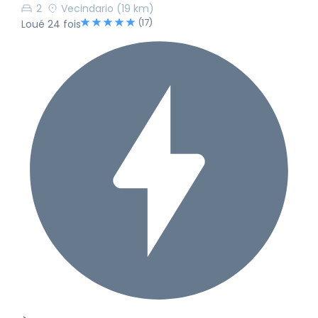
2
Vecindario
(19 km)
(17)
Loué 24 fois