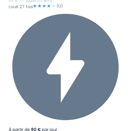
6
35215
(17 km)
(12)
Loué 27 fois
À partir de
80 €
par jour