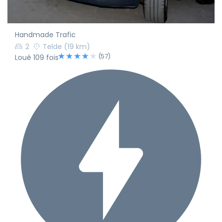
Handmade Trafic
2
Telde
(19 km)
(57)
Loué 109 fois